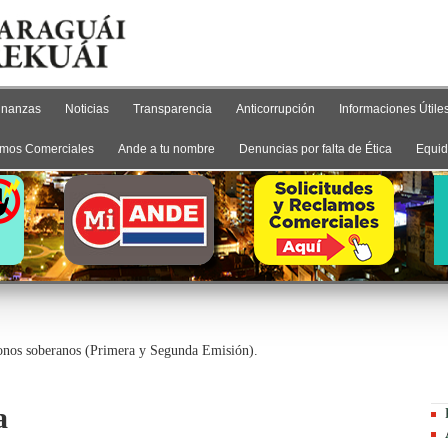
inanzas
Noticias
Transparencia
Anticorrupción
Informaciones Útile
mos Comerciales
Ande a tu nombre
Denuncias por falta de Ética
Equid
bonos soberanos (Primera y Segunda Emisión).
a