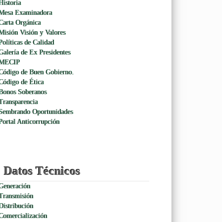
Historia
Mesa Examinadora
Carta Orgánica
Misión Visión y Valores
Políticas de Calidad
Galería de Ex Presidentes
MECIP
Código de Buen Gobierno.
Código de Ética
Bonos Soberanos
Transparencia
Sembrando Oportunidades
Portal Anticorrupción
Datos Técnicos
Generación
Transmisión
Distribución
Comercialización