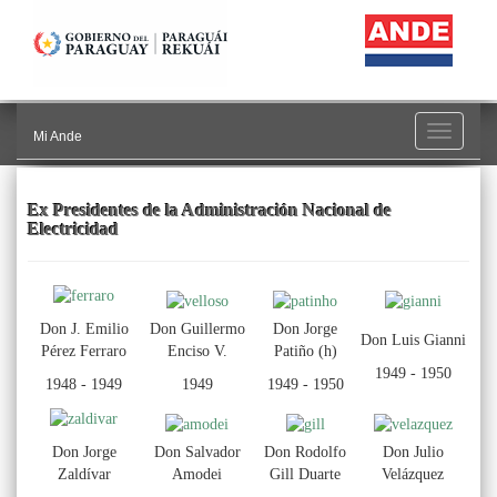
Toggle
Mi Ande
navigati
Ex Presidentes de la Administración Nacional de
Electricidad
Don J. Emilio
Don Guillermo
Don Jorge
Don Luis Gianni
Pérez Ferraro
Enciso V.
Patiño (h)
1949 - 1950
1948 - 1949
1949
1949 - 1950
Don Jorge
Don Salvador
Don Rodolfo
Don Julio
Zaldívar
Amodei
Gill Duarte
Velázquez