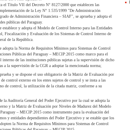
ca el Título VII del Decreto N° 8127/2000 que establecen las
a implementación de la Ley N° 1.535/1999 "De Administración
egrado de Administración Financiera – SIAF", se aprueba y adopta el
des públicas del Paraguay.
 establece y adopta el Modelo de Control Interno para las Entidades
 Fiscalización y Evaluación de los Sistemas de Control Interno de
eral de la República.
e adopta la Norma de Requisitos Mínimos para Sistemas de Control
ituciones Públicas del Paraguay – MECIP:2015 como marco para el
l interno de las instituciones públicas sujetas a la supervisión de dicho
jetas a la supervisión de la CGR a adoptar la mencionada norma;
rueba y se dispone el uso obligatorio de la Matriz de Evaluación por
de control externo en los entes sujetos de control y se insta a las
ano de control, la utilización de la citada matriz, conforme a su
la Auditoría General del Poder Ejecutivo por la cual se adopta la
erno y la Matriz de Evaluación por Niveles de Madurez del Modelo
el Paraguay – MECIP:2015 como instrumento para la evaluación del
os y entidades dependientes del Poder Ejecutivo y se estable que los
 adopten la Norma de Requisitos Mínimos para Sistemas de Control
ituciones Públicas del Paraguay – MECIP:2015.