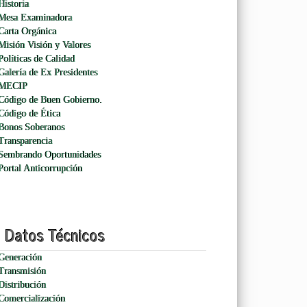
Historia
Mesa Examinadora
Carta Orgánica
Misión Visión y Valores
Políticas de Calidad
Galería de Ex Presidentes
MECIP
Código de Buen Gobierno.
Código de Ética
Bonos Soberanos
Transparencia
Sembrando Oportunidades
Portal Anticorrupción
Datos Técnicos
Generación
Transmisión
Distribución
Comercialización