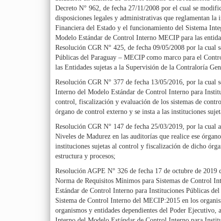
Decreto N° 962, de fecha 27/11/2008 por el cual se modifi
disposiciones legales y administrativas que reglamentan l
Financiera del Estado y el funcionamiento del Sistema Int
Modelo Estándar de Control Interno MECIP para las entida
Resolución CGR N° 425, de fecha 09/05/2008 por la cual se
Públicas del Paraguay – MECIP como marco para el Control,
las Entidades sujetas a la Supervisión de la Contraloría Gen
Resolución CGR N° 377 de fecha 13/05/2016, por la cual s
Interno del Modelo Estándar de Control Interno para Inst
control, fiscalización y evaluación de los sistemas de contro
órgano de control externo y se insta a las instituciones su
Resolución CGR N° 147 de fecha 25/03/2019, por la cual ap
Niveles de Madurez en las auditorías que realice ese órgano 
instituciones sujetas al control y fiscalización de dicho órg
estructura y procesos;
Resolución AGPE N° 326 de fecha 17 de octubre de 2019 de 
Norma de Requisitos Mínimos para Sistemas de Control Int
Estándar de Control Interno para Instituciones Públicas d
Sistema de Control Interno del MECIP:2015 en los organism
organismos y entidades dependientes del Poder Ejecutivo,
Interno del Modelo Estándar de Control Interno para Inst