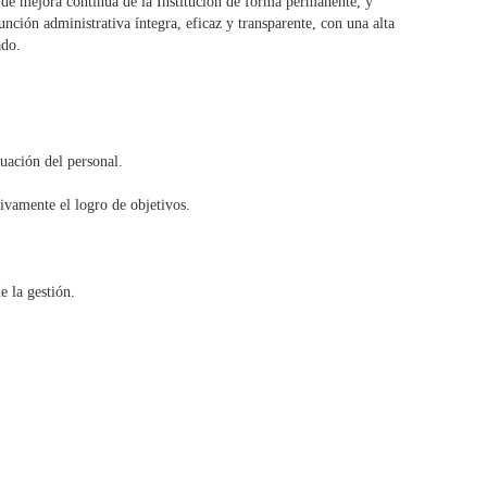
y de mejora continua de la Institución de forma permanente, y
nción administrativa íntegra, eficaz y transparente, con una alta
ado.
uación del personal.
ivamente el logro de objetivos.
e la gestión.