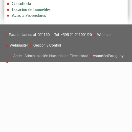
Consultoría
Locación de Inmuebles
Aviso a Proveedores
Para reclamos al: 021160
Tel: +595 21 211001/20
Webmail
Webmaster
Gestión y Control
Ande - Administración Nacional de Electricidad
AsunciónParaguay